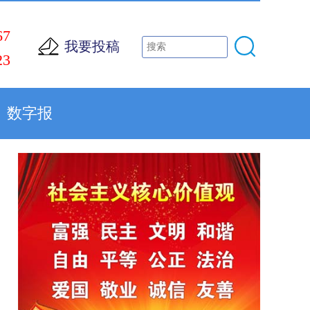
67
我要投稿
23
数字报