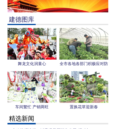
建德图库
舞龙文化润童心
全市各地各部门积极应对防
范低温冰冻影响
车间繁忙 产销两旺
置换花草迎新春
精选新闻