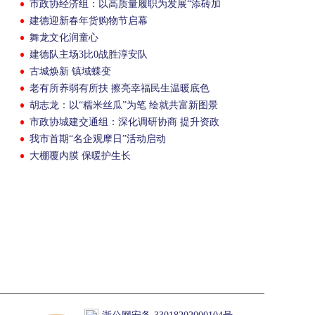
市政协经济组：以高质量履职为发展“添砖加
瓦”
建德迎新春年货购物节启幕
舞龙文化润童心
建德队主场3比0战胜淳安队
古城焕新 镇域蝶变
老有所养弱有所扶 擦亮幸福民生温暖底色
胡志龙：以“糯米丝瓜”为笔 绘就共富新图景
市政协城建交通组：深化调研协商 提升资政
质效
我市首期“名企观摩日”活动启动
大棚覆内膜 保暖护生长