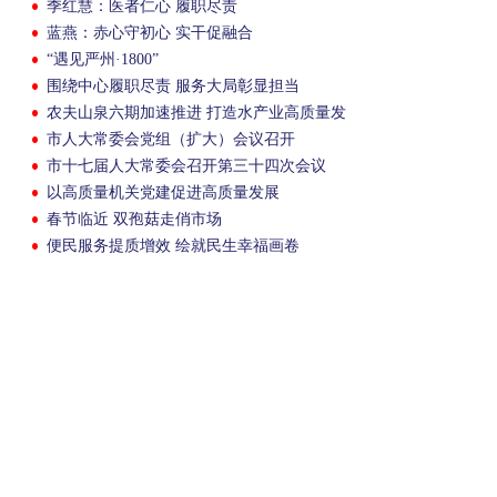
季红慧：医者仁心 履职尽责
蓝燕：赤心守初心 实干促融合
“遇见严州·1800”
围绕中心履职尽责 服务大局彰显担当
农夫山泉六期加速推进 打造水产业高质量发
展新引擎
市人大常委会党组（扩大）会议召开
市十七届人大常委会召开第三十四次会议
以高质量机关党建促进高质量发展
春节临近 双孢菇走俏市场
便民服务提质增效 绘就民生幸福画卷