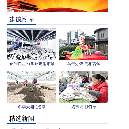
建德图库
春节临近 双孢菇走俏市场
马年灯饰 亮相古镇
冬季大棚忙备耕
拓市场 赶订单
精选新闻