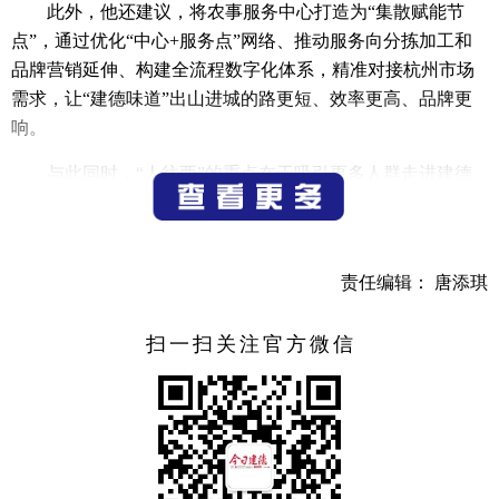
此外，他还建议，将农事服务中心打造为“集散赋能节
点”，通过优化“中心+服务点”网络、推动服务向分拣加工和
品牌营销延伸、构建全流程数字化体系，精准对接杭州市场
需求，让“建德味道”出山进城的路更短、效率更高、品牌更
响。
与此同时，“人往西”的重点在于吸引更多人群走进建德
山水。“我们的古道资源丰富，是承接‘人往西’流量的天然载
体，但目前存在设施滞后、体验单一、知名度不高等短板。”
汪建国格外关注古道资源的开发与保护，主张通过系统规
责任编辑： 唐添琪
划、完善设施、活化文化，将其打造为吸引客流、促进消费
的风景线，积极推动“古道+徒步”“古道+研学”“古道+民宿”等
扫一扫关注官方微信
业态融合，并嵌入“轻极限运动之城”品牌体系。“最终目的是
将城市客源引入乡村，让游客流量转化为沿线乡村的消费增
量和发展能量。” 汪建国说，这与政府工作报告中“‘景
区’向‘乡村’引流”的倡议不谋而合。
近期，建德“货往东”的实践接连落地：在杭州武林广场