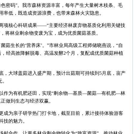
绿色密码”。我市森林资源丰富，每年产生大量树木枝条、毛
用率低，既造成资源浪费，也带来森林火灾隐患。
两项核心科研成果——“主要经济林废弃物基质化利用关键技
”，将林业剩余物变废为宝，成为优质菌菇基质。
菌菇生长的‘营养床’。”市林业局高级工程师储晓燕说，“自
碎后，经高效降解脱毒、高温发酵2个月，复配成优质菌菇种植
月底，大球盖菇进入盛产期，预计出菇期可持续到5月底，亩产
元。
以作为有机肥还田，实现“剩余物—基质—菌菇—有机肥—林
真正做到生态与经济双赢。
更成为亲子研学热门打卡地，截至目前，累计接待体验游客
业科技的魅力。
场村合作，让更多林业剩余物转化为“致富资源”，推动林业