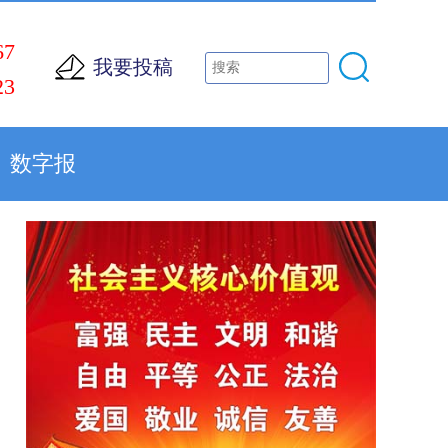
67
我要投稿
23
数字报