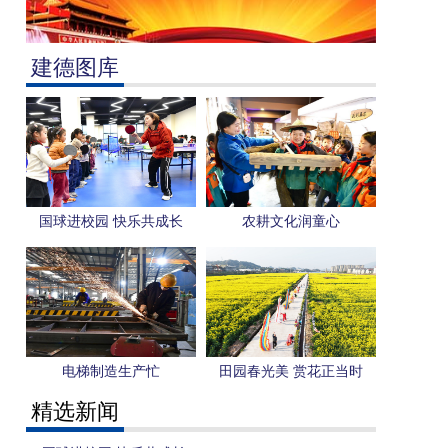
建德图库
国球进校园 快乐共成长
农耕文化润童心
电梯制造生产忙
田园春光美 赏花正当时
精选新闻