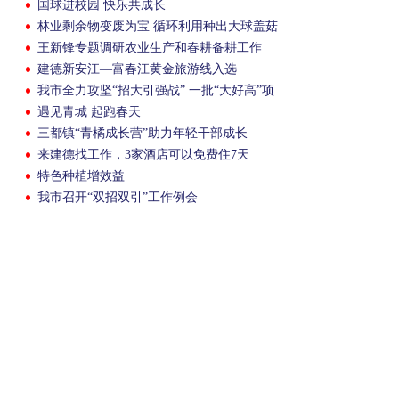
国球进校园 快乐共成长
林业剩余物变废为宝 循环利用种出大球盖菇
王新锋专题调研农业生产和春耕备耕工作
建德新安江—富春江黄金旅游线入选
我市全力攻坚“招大引强战” 一批“大好高”项
目加速落地
遇见青城 起跑春天
三都镇“青橘成长营”助力年轻干部成长
来建德找工作，3家酒店可以免费住7天
特色种植增效益
我市召开“双招双引”工作例会