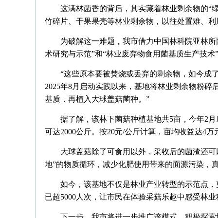
这满林菌香的背后，其实藏着林业剩余物的“
竹碎片、干果果壳等林业剩余物，以往处置难、利
为破解这一难题，我市借力中国林科院亚林所
术研究与示范”和“林业废弃物食用菌基质生产技术
“这些原本要被焚烧或丢弃的剩余物，如今成了
2025年8月启动实践以来，基地将林业剩余物粉
基质，再植入大球盖菇菌种。”
据了解，该林下菌菇种植基地共5亩，今年2
可达2000公斤。按20元/公斤计算，亩均收益达4万
大球盖菇除了可食用以外，采收后的菌渣还可
地”的物质循环，减少化肥使用带来的面源污染，
如今，该基地不仅是林业产业转型的示范点，
已超5000人次，让市民在体验采菇乐趣中感受林
下一步，我市将进一步推广该模式，积极探索