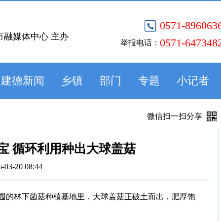
0571-896063
市融媒体中心 主办
0571-647348
举报电话：
建德新闻
乡镇
部门
专题
小记者
微信扫一扫分享
宝 循环利用种出大球盖菇
6-03-20 08:44
园的林下菌菇种植基地里，大球盖菇正破土而出，肥厚饱