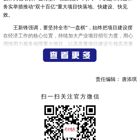
务实举措推动“双十百亿”重大项目快落地、快建设、快见
效。
王新锋强调，要坚持全市“一盘棋”，始终把项目建设摆
在经济工作的核心位置，持续加大产业项目招引力度，用心
用情用力服务保障重大项目，以高质量项目建设引领高质量
发展。要层层压实责任，市领导亲自抓，各级一把手具体
抓，深入一线察实情、解难题、促推进，以“头雁效应”带动
全市上下形成抓项目、促发展的浓厚氛围。要坚持问题导
向，直面项目推进中的堵点、难点、痛点问题，明确时间节
责任编辑： 唐添琪
点、细化推进举措，确保各项工作落地落细、见行见效。各
级各部门各单位要强化协同协作、凝聚工作合力，推动更多
扫一扫关注官方微信
优质项目和企业在我市落地生根、发展壮大。要守牢安全底
线，在项目推进中统筹发展和安全，严格执行安全管理制
度，深化安全隐患排查整治，不断提高本质安全水平，以高
水平安全保障高质量发展。
陶峰指出，要聚焦体制机制，充分发挥现有工作机制的