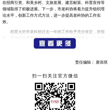
在招商引资、和美乡村、文旅发展、建言献策、科普宣传等
领域取得了积极进展。下一步，市老科协将着力提升组织理
论水平，创新工作方式方法，进一步提高老科协的工作实
效。
程星火对市老科协过去一年的工作给予充分肯定，并指
出，市老科协要围绕中心大局，聚焦四大发展平台、三次产
业以及社会、企业、群众关注的热点、难点、重点问题，主
动作为，积极推进民生实事工程建设。要注重经验总结，积
极探索形成可复制推广的做法，为服务中心工作提供老科技
责任编辑： 唐添琪
战线的示范和样板作用。要凝心聚力，发扬团结协作精神，
深化会员联络服务，持续打响协会品牌。希望各联席部门从
扫一扫关注官方微信
全局高度出发，给予全市老科技工作更多支持，共同助力全
市科技事业与经济社会发展。
会后，与会人员还实地参观了十里寿昌江创新创业创富
中心，亲身感受科技创新成果。
（记者 韩玉洁）