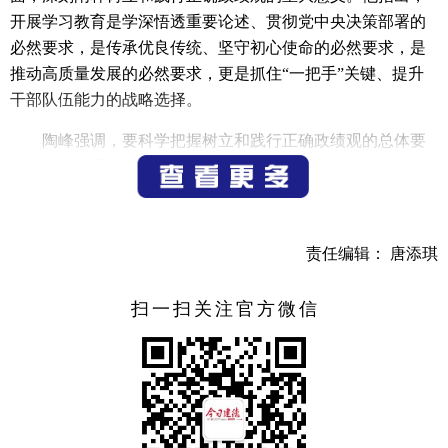
开展学习教育是学深悟透重要论述、贯彻党中央决策部署的
必然要求，是传承优良传统、坚守初心使命的必然要求，是
推动高质量发展的必然要求，更是抓住“一把手”关键、提升
干部队伍能力的战略选择。
陶峰强调，要科学把握树立和践行正确政绩观的总体要
求，在价值观上坚持人民至上，在评价观上经得起实践、人
民、历史检验，在发展观上贯彻新发展理念。要正确处理好
显绩与潜绩、一域与全局、当前与长远、战略定力与识变应
变、“尽力”与“量力”、发展与安全等六对关系，以正确政绩观
责任编辑： 唐添琪
引领“十五五”开好局、起好步，全力推动建德高质量发展取
得新成效。
扫一扫关注官方微信
徐军飞作了以《规范廉洁用权 树立和践行正确政绩观》
为主题的专题辅导，重点围绕风险警示、政治要求、实干导
向、责任担当、监督保障五个维度，重温了习近平总书记的
殷殷嘱托，深度剖析了政绩观偏差的突出问题和典型案例，
精准阐明了廉洁用权、规范履职的具体要求和实践路径，为