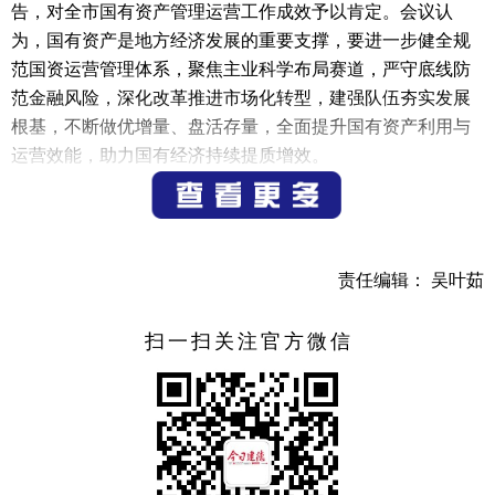
告，对全市国有资产管理运营工作成效予以肯定。会议认
为，国有资产是地方经济发展的重要支撑，要进一步健全规
范国资运营管理体系，聚焦主业科学布局赛道，严守底线防
范金融风险，深化改革推进市场化转型，建强队伍夯实发展
根基，不断做优增量、盘活存量，全面提升国有资产利用与
运营效能，助力国有经济持续提质增效。
会议听取和审议了市法院关于破产审判工作情况的报
告。会议强调，破产审判肩负着促进企业优胜劣汰、推动资
源优化配置、防范化解重大风险、推进社会综合治理等职能
责任编辑： 吴叶茹
作用，是展现司法对党和国家的工作大局、经济社会发展贡
献度的重要载体。市法院要进一步提高思想认识，主动服务
扫一扫关注官方微信
经济发展大局，加强部门协同联动，注重典型案例培育，不
断提升破产审判质效，以高效司法服务护航市场主体健康发
展。
会议审议并表决通过了《建德市人民代表大会常务委员
会关于高水平推进涉企行政检查“综合查一次”工作的决定》