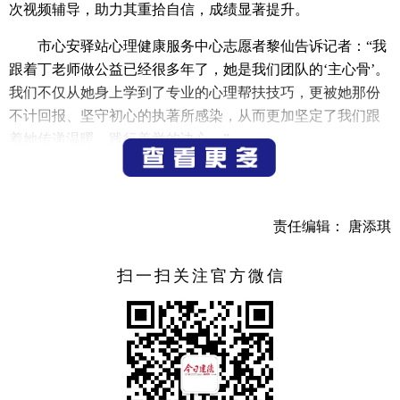
次视频辅导，助力其重拾自信，成绩显著提升。
市心安驿站心理健康服务中心志愿者黎仙告诉记者：“我
跟着丁老师做公益已经很多年了，她是我们团队的‘主心骨’。
我们不仅从她身上学到了专业的心理帮扶技巧，更被她那份
不计回报、坚守初心的执著所感染，从而更加坚定了我们跟
着她传递温暖、践行善举的决心。”
在服务模式上，丁凤女注重创新与实效，连续六年组织
成长营，并创办“小丸子”情景剧团，通过生动剧目普及心理
健康知识，累计覆盖8000余人次。丁凤女说，一开始只是觉
责任编辑： 唐添琪
得，能用自己的专业帮到别人，就是一件有意义的事。2009
年，她开始免费为群众提供心理咨询服务，看着那些陷入心
扫一扫关注官方微信
理困境的人慢慢走出阴霾，那些困境儿童重新绽放笑容，她
就觉得所有的付出都值得。
凭借专业与奉献，丁凤女曾连续两届获评“浙江省金牌婚
姻家庭咨询师”，并多次荣获省级、市级荣誉，包括浙江省社
会组织领军人物、浙江省关心下一代工作先进个人、浙江省