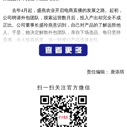
去年4月起，盛燕农业开启电商直播的发展之路。起初，
公司聘请外包团队，摸索运营数月后，投入产出却完全不成
正比。公司董事长盛玲燕意识到，自己对产品的了解远胜他
人。于是，她决定解散外包团队，亲自下场选品、每日坚持
直播。令人惊喜的是，这一转变让产品迅速走红。
为了进一步拓宽销路，盛玲燕还创办了个人自媒体账
号，分享创业路上的心路历程，吸引了大批忠实粉丝。凭借
过硬的产品质量，不少顾客逐渐转化为私域流量，并达成长
责任编辑： 唐添琪
期线下合作，让这片深山里的杜鹃花强势“出圈”，也为许多
年轻人提供了成长的舞台。
扫一扫关注官方微信
前不久，浙江建设技师学院联合盛燕农业、乾潭镇政
府、中国林科院亚林所共同揭牌“乡村振兴产教融合实践基
地”等创新创业平台，缔结校地企合作关系，推动青年入乡。
盛燕农业将为大学生提供场景和供应链，从“0”开始学习选
品、上架、直播运营以及售后知识，让创意和青春活力在这