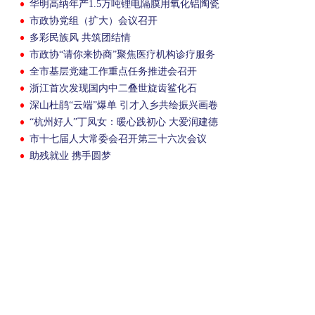
华明高纳年产1.5万吨锂电隔膜用氧化铝陶瓷
粉项目结顶
市政协党组（扩大）会议召开
多彩民族风 共筑团结情
市政协“请你来协商”聚焦医疗机构诊疗服务
一体化高质量发展
全市基层党建工作重点任务推进会召开
浙江首次发现国内中二叠世旋齿鲨化石
深山杜鹃“云端”爆单 引才入乡共绘振兴画卷
“杭州好人”丁凤女：暖心践初心 大爱润建德
市十七届人大常委会召开第三十六次会议
助残就业 携手圆梦