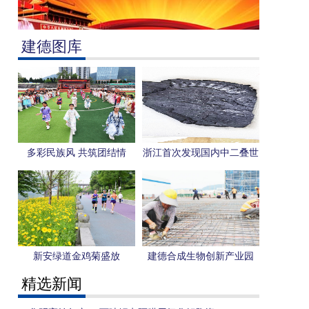
建德图库
多彩民族风 共筑团结情
浙江首次发现国内中二叠世
旋齿鲨化石
新安绿道金鸡菊盛放
建德合成生物创新产业园
（二期）项目全速推进
精选新闻