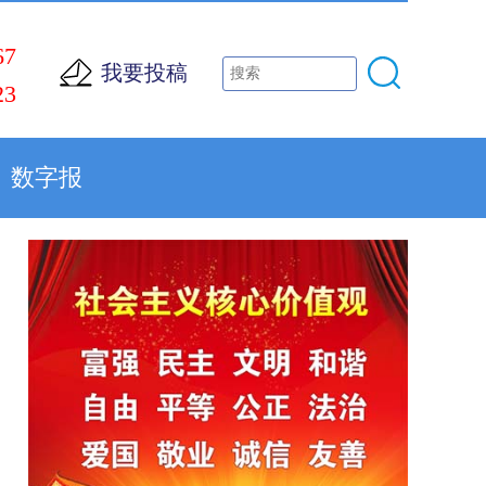
67
我要投稿
23
数字报