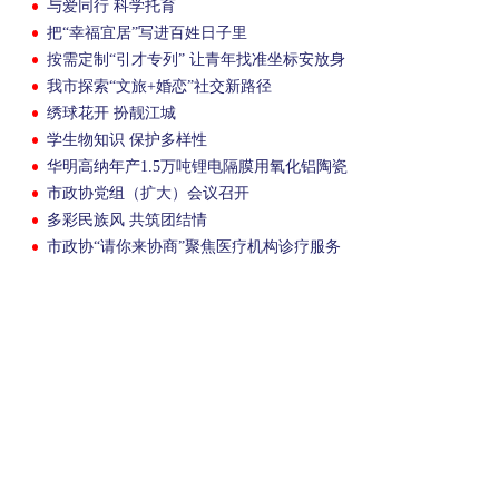
与爱同行 科学托育
把“幸福宜居”写进百姓日子里
按需定制“引才专列” 让青年找准坐标安放身
心
我市探索“文旅+婚恋”社交新路径
绣球花开 扮靓江城
学生物知识 保护多样性
华明高纳年产1.5万吨锂电隔膜用氧化铝陶瓷
粉项目结顶
市政协党组（扩大）会议召开
多彩民族风 共筑团结情
市政协“请你来协商”聚焦医疗机构诊疗服务
一体化高质量发展