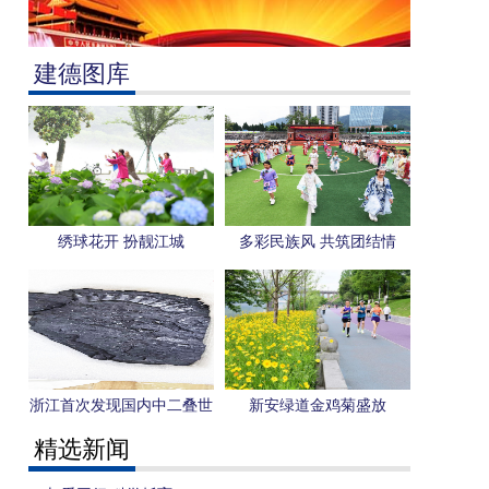
建德图库
绣球花开 扮靓江城
多彩民族风 共筑团结情
浙江首次发现国内中二叠世
新安绿道金鸡菊盛放
旋齿鲨化石
精选新闻