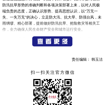
防汛抗旱形势的准确判断和各项决策部署上来，以对人民极
端负责的态度，正确认识形势、提高思想认识，以“万无一
失、一失万无”的决心，立足防大汛、抗大旱、防强台风，未
雨绸缪、精心部署，提前做好防汛抗旱、抢险救灾等相关工
作，全力确保人民生命财产安全和城市运行安全。
会议强调，要深入践行“人民至上、生命至上”的正确政
绩观，始终把人民生命安全放在首位，以更高标准、更实举
措抓紧抓实防汛防台抗旱救灾各项工作。要压紧压实“关键少
数”的工作责任，确保应知应会，严格落实值班值守、领导带
责任编辑： 韩玉洁
班等制度。要优化完善清晰完备的应急指挥体系，高效顺畅
统筹救援力量和资源，确保行动快速、高效、精准。要夯实
扫一扫关注官方微信
基层基础、建强村社队伍，充分发挥基层党组织战斗堡垒作
用和党员先锋模范作用。要高质高效推进灾后恢复工作，严
防各类次生灾害，守住公共卫生安全底线，做好转移群众安
置保障，充分争取三级联动支持，确保受灾群众尽快恢复正
常生产生活秩序。要加强源头治理，加快研究偏远自然村人