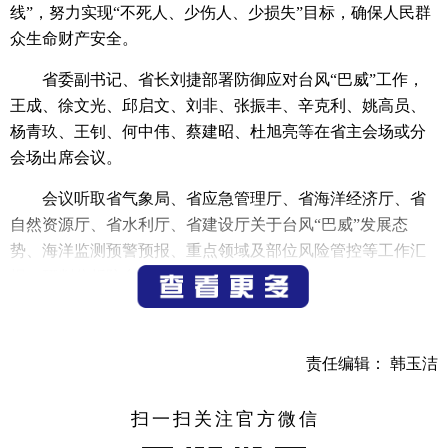
线”，努力实现“不死人、少伤人、少损失”目标，确保人民群
众生命财产安全。
省委副书记、省长刘捷部署防御应对台风“巴威”工作，
王成、徐文光、邱启文、刘非、张振丰、辛克利、姚高员、
杨青玖、王钊、何中伟、蔡建昭、杜旭亮等在省主会场或分
会场出席会议。
会议听取省气象局、省应急管理厅、省海洋经济厅、省
自然资源厅、省水利厅、省建设厅关于台风“巴威”发展态
势、海洋监测预警预报、重点领域及部位风险管控等工作汇
报，研判分析防台形势，研究部署工作举措。
王浩强调，全省各级各部门和广大党员干部必须迅速进
入战斗姿态，以过硬担当、饱满状态、最快速度，闻令而
责任编辑： 韩玉洁
动，树牢底线思维、极限思维，做到顶格防御、全力应战，
全力做好9号台风“巴威”防御各项工作准备，决不能有丝毫麻
扫一扫关注官方微信
痹大意、侥幸心理。要全员到岗到位，按照应急预案的部署
要求，确保每个阵地都有人坚守、每项工作都有人负责。要