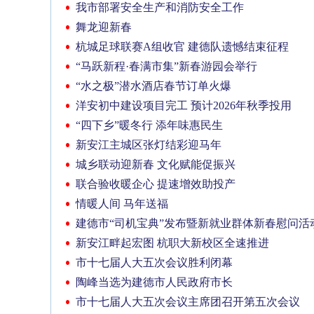
我市部署安全生产和消防安全工作
舞龙迎新春
杭城足球联赛A组收官 建德队遗憾结束征程
“马跃新程·春满市集”新春游园会举行
“水之极”潜水酒店春节订单火爆
洋安初中建设项目完工 预计2026年秋季投用
“四下乡”暖冬行 添年味惠民生
新安江主城区张灯结彩迎马年
城乡联动迎新春 文化赋能促振兴
联合验收暖企心 提速增效助投产
情暖人间 马年送福
建德市“司机宝典”发布暨新就业群体新春慰问活
新安江畔起宏图 杭职大新校区全速推进
市十七届人大五次会议胜利闭幕
陶峰当选为建德市人民政府市长
市十七届人大五次会议主席团召开第五次会议