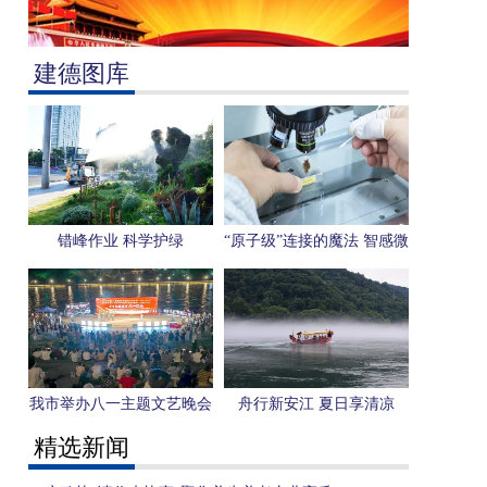
建德图库
错峰作业 科学护绿
“原子级”连接的魔法 智感微
电子用一枚芯片感知“人形
机器人”未来
我市举办八一主题文艺晚会
舟行新安江 夏日享清凉
精选新闻