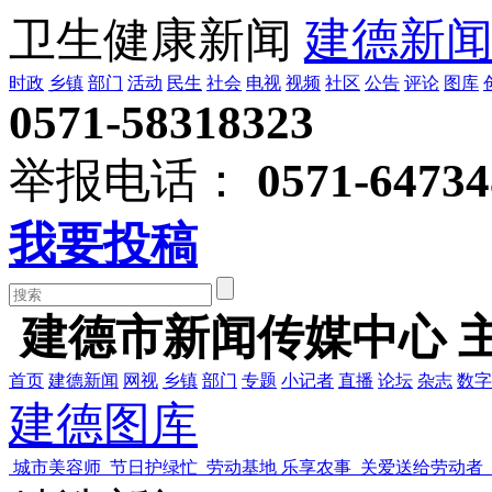
卫生健康新闻
建德新
时政
乡镇
部门
活动
民生
社会
电视
视频
社区
公告
评论
图库
0571-58318323
举报电话：
0571-64734
我要投稿
建德市新闻传媒中心 
首页
建德新闻
网视
乡镇
部门
专题
小记者
直播
论坛
杂志
数字
建德图库
城市美容师 节日护绿忙
劳动基地 乐享农事
关爱送给劳动者