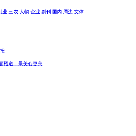
创业
三农
人物
企业
副刊
国内
周边
文体
报
丽楼道，景美心更美