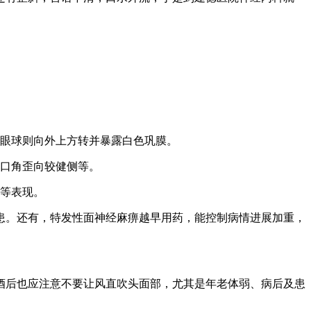
而眼球则向外上方转并暴露白色巩膜。
，口角歪向较健侧等。
疹等表现。
患。还有，特发性面神经麻痹越早用药，能控制病情进展加重，
酒后也应注意不要让风直吹头面部，尤其是年老体弱、病后及患