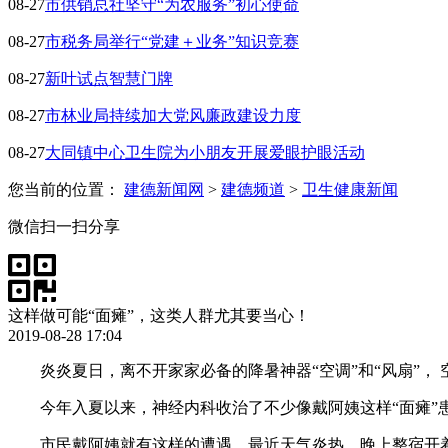
08-27
市供销总社坚守“为农服务”初心使命
08-27
市税务局举行“党建＋业务”知识竞赛
08-27
新叶试点智慧门牌
08-27
市林业局持续加大党风廉政建设力度
08-27
大同镇中心卫生院为小朋友开展爱眼护眼活动
您当前的位置：
建德新闻网
>
建德频道
>
卫生健康新闻
微信扫一扫分享
这样做可能“面瘫”，这类人群尤其要当心！
2019-08-28 17:04
炎炎夏日，离不开家家必备的降暑神器“空调”和“风扇”，
今年入夏以来，神经内科收治了不少像戴阿姨这样“面瘫”
市民戴阿姨就有这样的遭遇，最近天气炎热，晚上整宿开