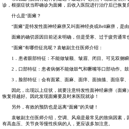
诊，根据症状当即确诊为面瘫，后收入医院进行治疗后已恢复
什么是“面瘫？
“面瘫”是特发性面神经麻痹又叫面神经炎或Bell麻痹，
面瘫的确切原因目前还未明确，但是受寒、过于疲劳通常
“面瘫”有哪些征兆呢？袁敏副主任医师介绍：
1．患者眼部特征：不能做皱额、皱眉、闭目。可见双侧
2，口部特征：患者病侧不能做鼓气和噘嘴等口部动作。
3，脸部特征：会有面紧、面麻、面痒、面抽搐、面痉挛
因此，出现以上症状，就要注意特发性面神经麻痹（面瘫
恢复得越好。因此发现面瘫要及时来医院就诊！
另外，有效的预防也是远离“面瘫”的关键！
袁敏副主任医师介绍，空调、风扇是最常见的致病因素，
有高血压、关节炎等慢性疾病的人，更应该多加注意。