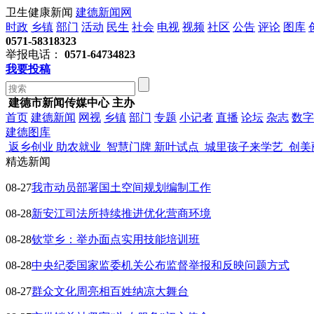
卫生健康新闻
建德新闻网
时政
乡镇
部门
活动
民生
社会
电视
视频
社区
公告
评论
图库
0571-58318323
举报电话：
0571-64734823
我要投稿
建德市新闻传媒中心 主办
首页
建德新闻
网视
乡镇
部门
专题
小记者
直播
论坛
杂志
数字
建德图库
返乡创业 助农就业
智慧门牌 新叶试点
城里孩子来学艺
创美
精选新闻
08-27
我市动员部署国土空间规划编制工作
08-28
新安江司法所持续推进优化营商环境
08-28
钦堂乡：举办面点实用技能培训班
08-28
中央纪委国家监委机关公布监督举报和反映问题方式
08-27
群众文化周亮相百姓纳凉大舞台