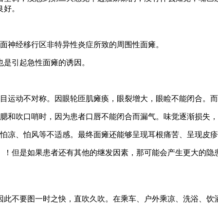
良好。
是由面神经移行区非特异性炎症所致的周围性面瘫。
也是引起急性面瘫的诱因。
瞬目运动不对称。因眼轮匝肌瘫痪，眼裂增大，眼睑不能闭合。
鼓腮和吹口哨时，因为患者口唇不能闭合而漏气。味觉逐渐损失
、怕凉、怕风等不适感。最终面瘫还能够呈现耳根痛苦、呈现皮
）！但是如果患者还有其他的继发因素，那可能会产生更大的隐
因此不要图一时之快，直吹久吹。在乘车、户外乘凉、洗浴、饮