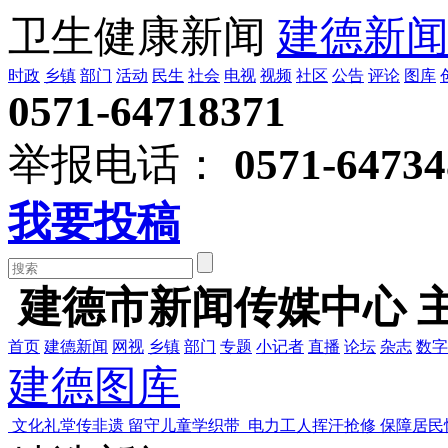
卫生健康新闻
建德新
时政
乡镇
部门
活动
民生
社会
电视
视频
社区
公告
评论
图库
0571-64718371
举报电话：
0571-64734
我要投稿
建德市新闻传媒中心 
首页
建德新闻
网视
乡镇
部门
专题
小记者
直播
论坛
杂志
数字
建德图库
文化礼堂传非遗 留守儿童学织带
电力工人挥汗抢修 保障居民