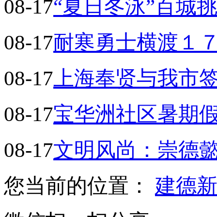
08-17
“夏日冬泳”百城
08-17
耐寒勇士横渡１７
08-17
上海奉贤与我市
08-17
宝华洲社区暑期假
08-17
文明风尚：崇德
您当前的位置：
建德