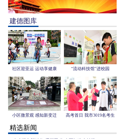
建德图库
社区迎亚运 运动享健康
“流动科技馆”进校园
小区微景观 感知新变迁
高考首日 我市3019名考生
奔赴考场
精选新闻