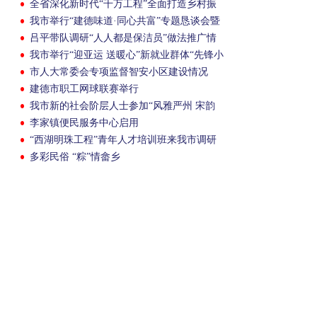
全省深化新时代“千万工程”全面打造乡村振
兴浙江样板推进会举行
我市举行“建德味道·同心共富”专题恳谈会暨
招商引才推介会
吕平带队调研“人人都是保洁员”做法推广情
况
我市举行“迎亚运 送暖心”新就业群体“先锋小
哥”表彰活动
市人大常委会专项监督智安小区建设情况
建德市职工网球联赛举行
我市新的社会阶层人士参加“风雅严州 宋韵
端午”主题活动
李家镇便民服务中心启用
“西湖明珠工程”青年人才培训班来我市调研
多彩民俗 “粽”情畲乡