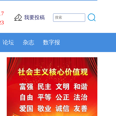
17
我要投稿
23
论坛
杂志
数字报