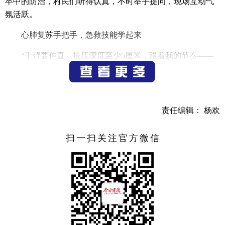
卒中的防治，村民们听得认真，不时举手提问，现场互动气
氛活跃。
心肺复苏手把手，急救技能学起来
“手臂要伸直，按压深度至少5厘米，跟着我的节奏——
01、02、03……”在活动室里一场别开生面的心肺复苏现场教
学吸引了众多村民围观。颜纯新主任利用人体模型，分步骤
演示胸外按压、开放气道、人工呼吸的全过程，并用通俗易
懂的语言讲解“黄金4分钟”的重要性。
责任编辑： 杨欢
讲解一结束，村民们便迫不及待地上手体验。“以前只在
扫一扫关注官方微信
电视上看过，今天自己按了一次，才知道要用多大劲儿。”65
岁的王大爷在医生指导下完成了两个循环的按压练习，额头
微微冒汗，却笑得开心。现场共有20余位村民参与了模拟互
动，从孩童到七旬老人，纷纷排队
尝试。
一位带着孙子来学
习的阿姨说：“学会了这个，万一家里老人出事，我也敢救
了。”