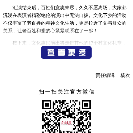
汇演结束后，百姓们意犹未尽，久久不愿离场，大家都
沉浸在表演者精彩绝伦的演出中无法自拔。文化下乡的活动
不仅丰富了老百姓的精神文化生活，更是拉近了党与群众的
关系，让老百姓和党的心紧紧联系在了一起！
接下来，文化惠民演出将走进其他的17个村文化礼堂，
航头镇罗源村文化礼堂、航头镇东村村文化礼堂、航头镇千
源村文化礼堂、航头镇乌龙村文化礼堂、航头镇黄木岗村文
化礼堂、航头镇彭家村文化礼堂、航头镇航川村文化礼堂、
航头镇曹源村文化礼堂、航头镇航景村文化礼堂、航头镇珏
责任编辑： 杨欢
塘村文化礼堂、航头镇田畈村文化礼堂、航头镇石屏村文化
礼堂、航头镇石木岭村文化礼堂、航头镇航头村文化礼堂、
扫一扫关注官方微信
航头镇南屏村文化礼堂、航头镇大店口村文化礼堂和航头镇
灵栖村文化礼堂等。
来源 航头镇