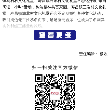
镇乌石村文化礼堂、寿昌镇石泉村文化礼堂常态化开展“每日
阅读一小时”活动，构筑精神共富家园。寿昌镇三岩村文化礼
堂、寿昌镇城北村文化礼堂还会不定期举行各种文化活动，
吸引周边老百姓慕名而来，场场座无虚席，也成为了名副其
实的村级正能量舆论场。
“我们村年轻人都外出打工的多，家里只有我们这些老
人。为了找点事做，我经常会到寿昌镇永嘉桥村文化礼堂去
看婺剧等表演，也有很多老人会去，感觉很热闹。”永嘉桥村
责任编辑： 杨欢
村民说道。
此外，为弘扬家风家训，寿昌镇余洪村文化礼堂、寿昌
扫一扫关注官方微信
镇山峰村文化礼堂围绕建德历史文化打造文化地标，让优良
家风涵养廉洁文化，积极营造以家风带党风促政风的良好氛
围。寿昌镇绿荷塘村文化礼堂、寿昌镇河南里村文化礼堂则
通过“茶韵悠扬，家风高洁”活动，向村民宣传好家风，村民
在当地特色茶文化的熏陶下，品味高尚家风的养成。
寿昌镇城中村文化礼堂、寿昌镇东门村文化礼堂相关负