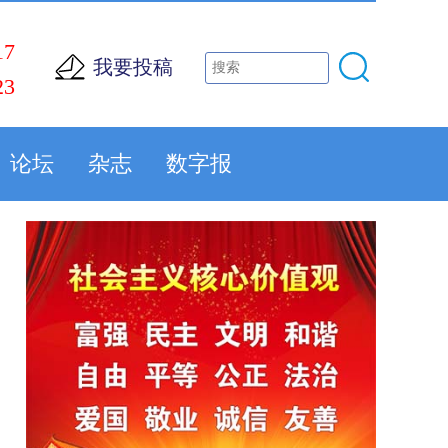
17
我要投稿
23
论坛
杂志
数字报