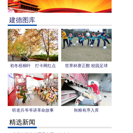
建德图库
初冬梧桐叶 打卡网红点
世界杯赛正酣 校园足球
更“热”
听老兵爷爷讲革命故事
秋粮有序入库
精选新闻