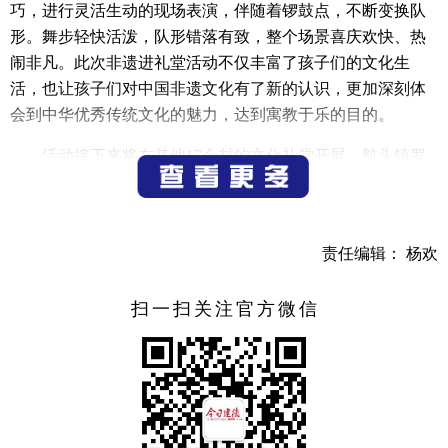
巧，进行灵活生动的现场表演，伴随着锣鼓点，不断变换队
形。舞步轻快活泼，队形错落有致，整个场景喜庆欢快、热
闹非凡。此次非遗进礼堂活动不仅丰富了孩子们的文化生
活，也让孩子们对中国非遗文化有了新的认识，更加深刻体
会到中华优秀传统文化的魅力，达到寓教于乐的目的。
活动接下来将在其他17个村的文化礼堂开展，航头镇罗
源村文化礼堂、航头镇东村村文化礼堂、航头镇千源村文化
礼堂、航头镇乌龙村文化礼堂、航头镇黄木岗村文化礼堂、
航头镇彭家村文化礼堂、航头镇航川村文化礼堂、航头镇曹
责任编辑： 杨欢
源村文化礼堂、航头镇航景村文化礼堂、航头镇珏塘村文化
礼堂、航头镇田畈村文化礼堂、航头镇石木岭村文化礼堂、
扫一扫关注官方微信
航头镇航头村文化礼堂、航头镇南屏村文化礼堂、航头镇溪
沿村大山畈文化礼堂、航头镇大店口村文化礼堂和航头镇灵
栖村文化礼堂等。
来源 航头镇