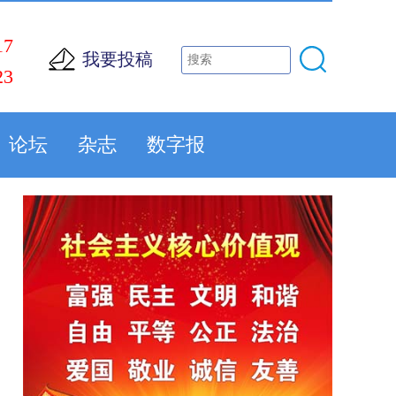
17
我要投稿
23
论坛
杂志
数字报