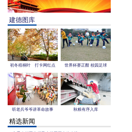
建德图库
初冬梧桐叶 打卡网红点
世界杯赛正酣 校园足球
更“热”
听老兵爷爷讲革命故事
秋粮有序入库
精选新闻