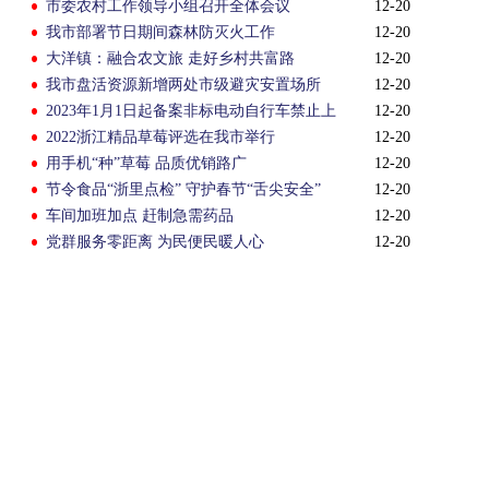
市委农村工作领导小组召开全体会议
12-20
我市部署节日期间森林防灭火工作
12-20
大洋镇：融合农文旅 走好乡村共富路
12-20
我市盘活资源新增两处市级避灾安置场所
12-20
2023年1月1日起备案非标电动自行车禁止上
12-20
路行驶
2022浙江精品草莓评选在我市举行
12-20
用手机“种”草莓 品质优销路广
12-20
节令食品“浙里点检” 守护春节“舌尖安全”
12-20
车间加班加点 赶制急需药品
12-20
党群服务零距离 为民便民暖人心
12-20