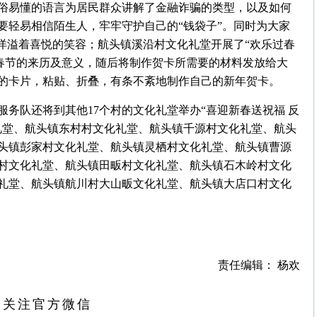
俗易懂的语言为居民群众讲解了金融诈骗的类型，以及如何
要轻易相信陌生人，牢牢守护自己的“钱袋子”。同时为大家
洋溢着喜悦的笑容；航头镇溪沿村文化礼堂开展了“欢乐过春
了春节的来历及意义，随后将制作贺卡所需要的材料发放给大
的卡片，粘贴、折叠，有条不紊地制作自己的新年贺卡。
务队还将到其他17个村的文化礼堂举办“喜迎新春送祝福 反
礼堂、航头镇东村村文化礼堂、航头镇千源村文化礼堂、航头
头镇彭家村文化礼堂、航头镇灵栖村文化礼堂、航头镇曹源
村文化礼堂、航头镇田畈村文化礼堂、航头镇石木岭村文化
礼堂、航头镇航川村大山畈文化礼堂、航头镇大店口村文化
责任编辑： 杨欢
扫关注官方微信