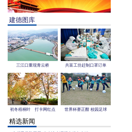
建德图库
三江口重现青云桥
共富工坊赶制口罩订单
初冬梧桐叶 打卡网红点
世界杯赛正酣 校园足球
更“热”
精选新闻