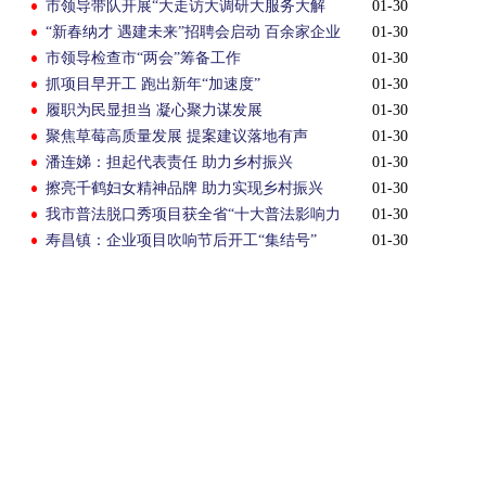
市领导带队开展“大走访大调研大服务大解
01-30
题”活动
“新春纳才 遇建未来”招聘会启动 百余家企业
01-30
参与
市领导检查市“两会”筹备工作
01-30
抓项目早开工 跑出新年“加速度”
01-30
履职为民显担当 凝心聚力谋发展
01-30
聚焦草莓高质量发展 提案建议落地有声
01-30
潘连娣：担起代表责任 助力乡村振兴
01-30
擦亮千鹤妇女精神品牌 助力实现乡村振兴
01-30
我市普法脱口秀项目获全省“十大普法影响力
01-30
事件”（提名奖）
寿昌镇：企业项目吹响节后开工“集结号”
01-30