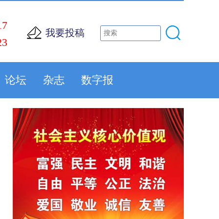
17
我要投稿
23
论坛
杂志
数字报