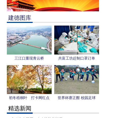
建德图库
三江口重现青云桥
共富工坊赶制口罩订单
初冬梧桐叶 打卡网红点
世界杯赛正酣 校园足球
更“热”
精选新闻