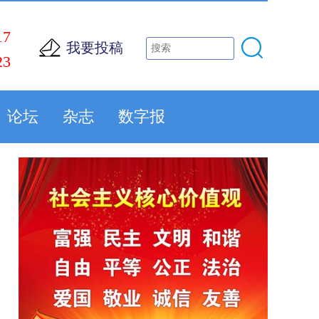
17
我要投稿
23
论坛
杂志
数字报