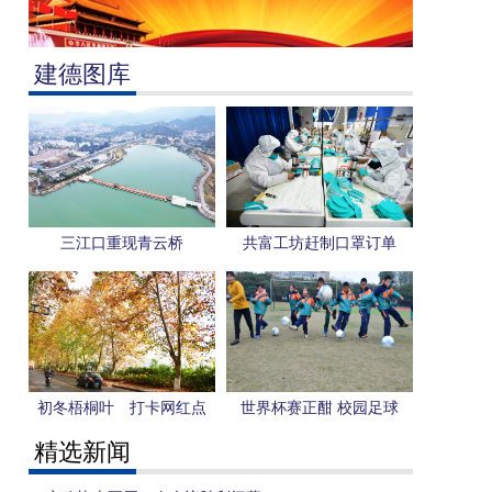
建德图库
三江口重现青云桥
共富工坊赶制口罩订单
初冬梧桐叶 打卡网红点
世界杯赛正酣 校园足球
更“热”
精选新闻