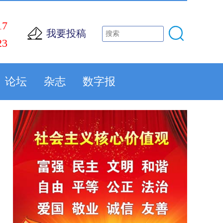
17
我要投稿
23
论坛
杂志
数字报