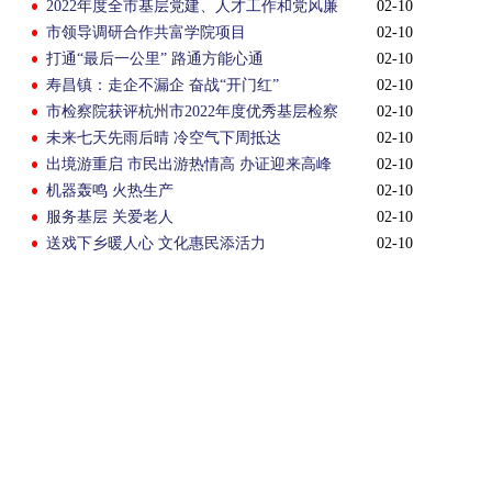
2022年度全市基层党建、人才工作和党风廉
02-10
政建设主体责任
市领导调研合作共富学院项目
02-10
打通“最后一公里” 路通方能心通
02-10
寿昌镇：走企不漏企 奋战“开门红”
02-10
市检察院获评杭州市2022年度优秀基层检察
02-10
院
未来七天先雨后晴 冷空气下周抵达
02-10
出境游重启 市民出游热情高 办证迎来高峰
02-10
机器轰鸣 火热生产
02-10
服务基层 关爱老人
02-10
送戏下乡暖人心 文化惠民添活力
02-10