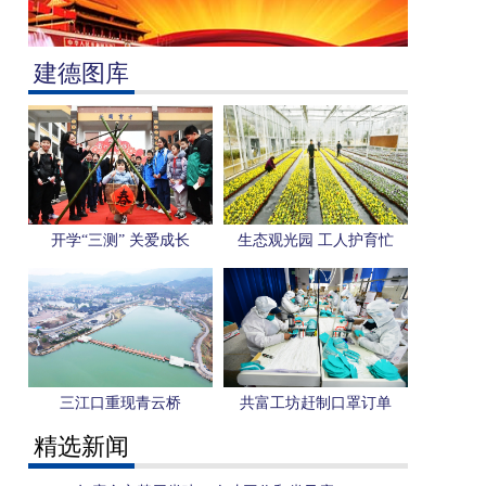
建德图库
开学“三测” 关爱成长
生态观光园 工人护育忙
三江口重现青云桥
共富工坊赶制口罩订单
精选新闻