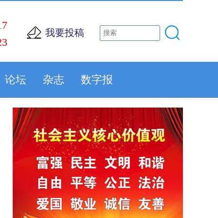
17
我要投稿
23
论坛
杂志
数字报