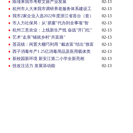
陈瑾来我市考察文旅产业发展
02-13
杭州市人大来我市调研养老服务体系建设工
02-13
作
我市2家企业入选2022年度浙江省首台（套）
02-13
装备认定企业
市人力社保局：从“易窗”代办到全事项“智
02-13
办”
杭州三意农业：上线新生产线 奋战“开门红”
02-13
艺术“走亲”铺就乡村“共富路”
02-13
莲花镇：闲置大棚巧利用 “戴农富”结出“致富
02-13
果”
西子消毒年产1.25亿消毒用品及医用载体类
02-13
消毒棉签项目主体结顶
新校园新环境 新安江第二小学全新亮相
02-13
技改注活力 发展添动能
02-13