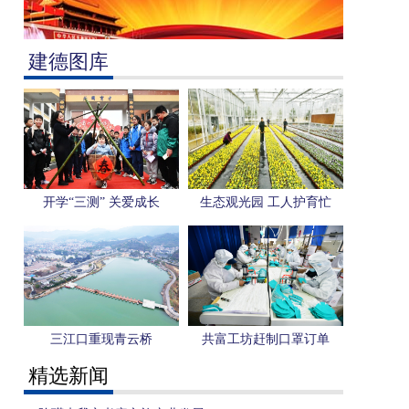
建德图库
开学“三测” 关爱成长
生态观光园 工人护育忙
三江口重现青云桥
共富工坊赶制口罩订单
精选新闻