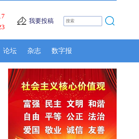
17
我要投稿
23
论坛
杂志
数字报