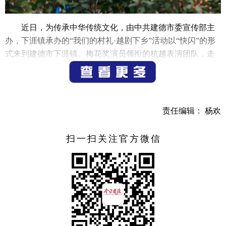
近日，为传承中华传统文化，由中共建德市委宣传部主
办，下涯镇承办的“我们的村礼·越剧下乡”活动以“快闪”的形
式来到建德市下涯镇。梅花奖演员领衔的杭越表演团队，走
进丰和村、施家埠村、马目村，在村庄热闹集中广场为村民
游客带来了《十八相送》《葬花》精彩表演。
每场演出持续半小时，演员们演技纯青的表演、醇厚柔
责任编辑： 杨欢
美的唱腔、清新亮丽的扮相以及优美华丽的戏服，深受现场
戏迷朋友的喜爱，整场演出高潮迭起，令观众陶醉其中，现
扫一扫关注官方微信
场观众连声叫好。
下涯镇相关负责人介绍，开展越剧专场活动旨在通过文
化传递，丰富及活跃基层群众的文化生活，通过基层文化沉
淀和群众文化素养的提升，实现村民群众的精神共富。接下
来下涯镇也会在下涯镇大洲村文化礼堂、下涯镇金洲村文化
礼堂、下涯镇春秋村文化礼堂、下涯镇下涯村文化礼堂、下