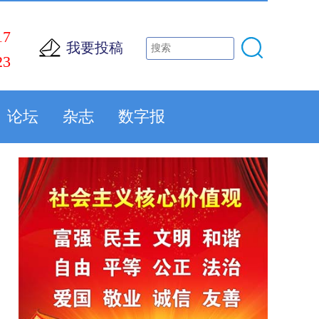
17
我要投稿
23
论坛
杂志
数字报