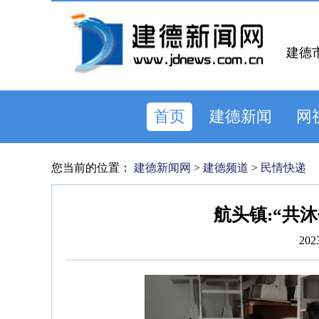
建德
首页
建德新闻
网
您当前的位置：
建德新闻网
>
建德频道
>
民情快递
航头镇:“共
202