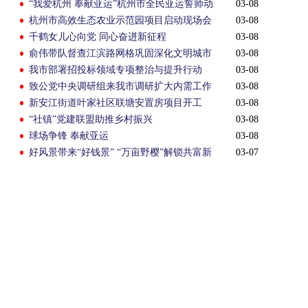
“我爱杭州 奉献亚运”杭州市全民亚运誓师动
03-08
员大会举行
杭州市高效生态农业示范园项目启动现场会
03-08
在我市举行
千鹤女儿心向党 同心奋进新征程
03-08
俞伟带队督查江滨路网格巩固深化文明城市
03-08
建设工作
我市部署招投标领域专项整治与提升行动
03-08
致公党中央调研组来我市调研扩大内需工作
03-08
新安江街道叶家社区联塘安置房项目开工
03-08
“社镇”党建联盟助推乡村振兴
03-08
球场争锋 奉献亚运
03-08
好风景带来“好钱景” “万亩野樱”解锁共富新
03-07
路径