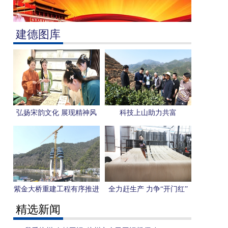
建德图库
弘扬宋韵文化 展现精神风
科技上山助力共富
貌
紫金大桥重建工程有序推进
全力赶生产 力争“开门红”
精选新闻