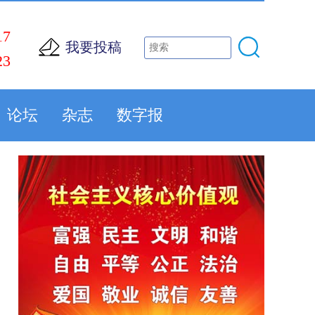
17
我要投稿
23
论坛
杂志
数字报