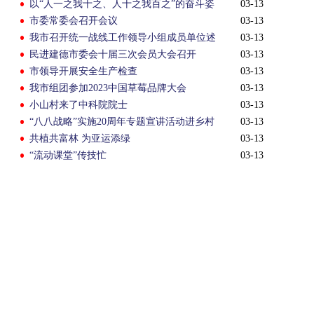
以“人一之我十之、人十之我百之”的奋斗姿
03-13
态打响“幸福宜居之城、文旅共富样本”品牌
市委常委会召开会议
03-13
我市召开统一战线工作领导小组成员单位述
03-13
职评议会
民进建德市委会十届三次会员大会召开
03-13
市领导开展安全生产检查
03-13
我市组团参加2023中国草莓品牌大会
03-13
小山村来了中科院院士
03-13
“八八战略”实施20周年专题宣讲活动进乡村
03-13
共植共富林 为亚运添绿
03-13
“流动课堂”传技忙
03-13