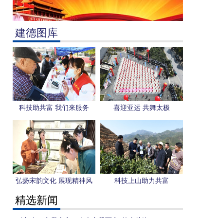
建德图库
科技助共富 我们来服务
喜迎亚运 共舞太极
弘扬宋韵文化 展现精神风
科技上山助力共富
貌
精选新闻