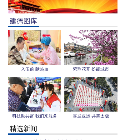
建德图库
入伍前 献热血
紫荆花开 扮靓城市
科技助共富 我们来服务
喜迎亚运 共舞太极
精选新闻