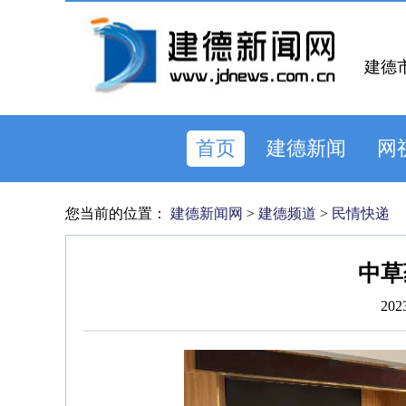
建德
首页
建德新闻
网
您当前的位置：
建德新闻网
>
建德频道
>
民情快递
中草
202