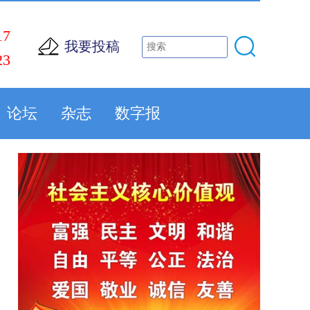
17
我要投稿
23
论坛
杂志
数字报