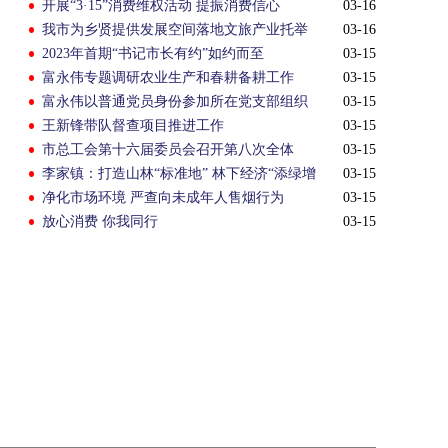
开展“3·15”消费维权活动 提振消费信心
03-16
我市为乡贤提供发展空间落地文旅产业托举
03-16
高质量发展
2023年首期“书记市长有约”如约而至
03-15
富永伟专题调研农业生产和春耕备耕工作
03-15
富永伟以普通党员身份参加所在党支部组织
03-15
生活会
王新锋带队督查项目推进工作
03-15
市总工会第十六届委员会召开第八次全体
03-15
（扩大）会议
李家镇：打造山林“标准地” 林下经济“添绿增
03-15
金”
净化市场环境 严查向未成年人售烟行为
03-15
放心消费 你我同行
03-15