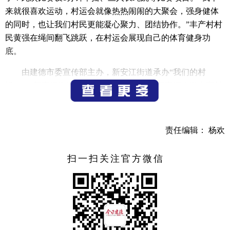
来就很喜欢运动，村运会就像热热闹闹的大聚会，强身健体
的同时，也让我们村民更能凝心聚力、团结协作。”丰产村村
民黄强在绳间翻飞跳跃，在村运会展现自己的体育健身功
底。
由建德市委宣传部主办，新安江街道承办“我们的村
运”——新安江街道农村文化礼堂运动会在新安江街道丰产村
文化礼堂和新安江街道新蓬村文化礼堂举行，旨在喜迎亚运
会，进一步增强全民健身意识和群众凝聚力，丰富广大人民
群众的体育文化生活。
责任编辑： 杨欢
“我们的村运”活动将持续至12月，接下来，街道各农村
扫一扫关注官方微信
文化礼堂将陆续开展乒乓球、拔河、围棋、气排球等项目的
比拼。