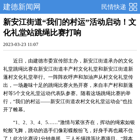
建德新闻网
民情快递
新安江街道“我们的村运”活动启动！文
化礼堂站跳绳比赛打响
2023-03-23 11:07
近日，由建德市委宣传部主办，新安江街道承办的文化
礼堂跳绳比赛在新安江街道丰产村文化礼堂和新安江街道新
蓬村文化礼堂举行。一阵阵欢呼声和加油声从村文化礼堂传
出，一场趣味十足的跳绳比赛火热开赛，来自丰产村和新蓬
村等5个文化礼堂运动代表队参赛。随着这场跳绳比赛的举
行，“我们的村运——新安江街道农村文化礼堂运动会”也拉
开了帷幕。
“1、2、3、4、5……”激情与紧张齐在，挥动的绳索如银
蛇般飞舞，跳动的选手们像彩蝶般纷飞，好身手再也藏不住
了！此次比赛设1分钟单摇、三人长绳跳等比赛项目。“我本