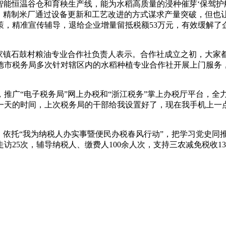
、智能恒温谷仓和育秧生产线，能为水稻高质量的浸种催芽‘保驾护
”，精制米厂通过设备更新和工艺改进的方式谋求产量突破，但也
策，精准宣传辅导，退给企业增量留抵税额53万元，有效缓解了
李家镇石鼓村粮油专业合作社负责人表示。合作社成立之初，大家
德市税务局多次针对辖区内的水稻种植专业合作社开展上门服务
推广“电子税务局”网上办税和“浙江税务”掌上办税厅平台，全力
一天的时间，上次税务局的干部给我设置好了，现在我手机上一
，依托“我为纳税人办实事暨便民办税春风行动”，把学习党史
访25次，辅导纳税人、缴费人100余人次，支持三农减免税收13