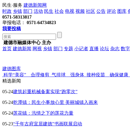
民生·服务
建德新闻网
时政
乡镇
部门
活动
民生
社会
电视
视频
社区
公告
评论
图库
0571-58313817
举报电话：
0571-64734823
我要投稿
建德市融媒体中心 主办
首页
建德新闻
网视
乡镇
部门
专题
小记者
直播
论坛
杂志
数字
建德图库
科学“美容” 合理修剪
气排球 强身体
接种疫苗 确保健康
精选新闻
05-24
建筑起重机械备案实现“跑零次”
05-24
乾潭镇：民生小事放心里 美丽城镇入画来
05-24
莲花镇：汛情之下的莲花力量
05-23
“千年古府宜居建德”书画联展启动