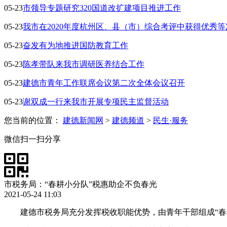
05-23
市领导专题研究320国道改扩建项目推进工作
05-23
我市在2020年度杭州区、县（市）综合考评中获得优秀等
05-23
奋发有为地推进国防教育工作
05-23
陈孝带队来我市调研医养结合工作
05-23
建德市青年工作联席会议第二次全体会议召开
05-23
谢双成一行来我市开展专项民主监督活动
您当前的位置：
建德新闻网
>
建德频道
>
民生·服务
微信扫一扫分享
市税务局：“春耕小分队”税惠助企不负春光
2021-05-24 11:03
建德市税务局充分发挥税收职能优势，由青年干部组成“