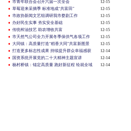
市青年联合会召开六届一次全会
12-15
草莓迎来采摘季 标准地成“共富田”
12-15
市政协新闻文艺组调研我市婺剧工作
12-15
办好民生实事 夯实安全基础
12-15
传统榨油技艺 助农增收共富
12-15
市天然气公司全力开展冬季保供气各项工作
12-15
大同镇：高质量打造“稻香大同”共富新图景
12-15
打造更多标志性成果 持续提升群众幸福感获
12-14
得感
国资系统开展党的二十大精神主题宣讲
12-14
杨村桥镇：锚定高质量 跑好新征程 绘就全域
12-14
富美新图景