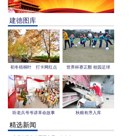
建德图库
初冬梧桐叶 打卡网红点
世界杯赛正酣 校园足球
更“热”
听老兵爷爷讲革命故事
秋粮有序入库
精选新闻