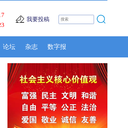
17
我要投稿
23
论坛
杂志
数字报