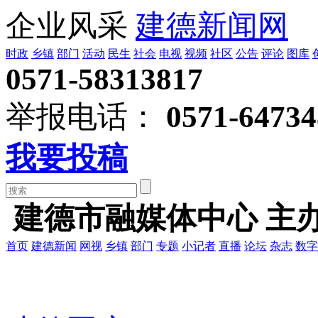
企业风采
建德新闻网
时政
乡镇
部门
活动
民生
社会
电视
视频
社区
公告
评论
图库
0571-58313817
举报电话：
0571-64734
我要投稿
建德市融媒体中心 主
首页
建德新闻
网视
乡镇
部门
专题
小记者
直播
论坛
杂志
数字