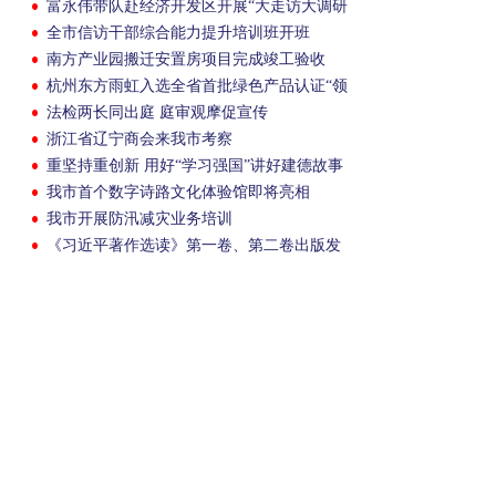
富永伟带队赴经济开发区开展“大走访大调研
大服务大解题”活动
全市信访干部综合能力提升培训班开班
南方产业园搬迁安置房项目完成竣工验收
杭州东方雨虹入选全省首批绿色产品认证“领
跑者”
法检两长同出庭 庭审观摩促宣传
浙江省辽宁商会来我市考察
重坚持重创新 用好“学习强国”讲好建德故事
我市首个数字诗路文化体验馆即将亮相
我市开展防汛减灾业务培训
《习近平著作选读》第一卷、第二卷出版发
行