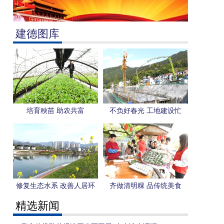
建德图库
培育秧苗 助农共富
不负好春光 工地建设忙
修复生态水系 改善人居环
齐做清明粿 品传统美食
境
精选新闻