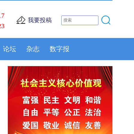
17
我要投稿
23
论坛
杂志
数字报