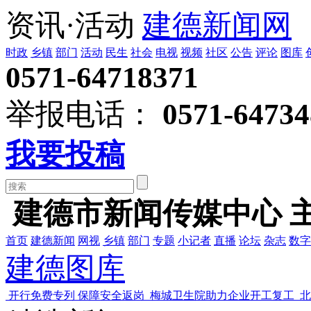
资讯·活动
建德新闻网
时政
乡镇
部门
活动
民生
社会
电视
视频
社区
公告
评论
图库
0571-64718371
举报电话：
0571-64734
我要投稿
建德市新闻传媒中心 
首页
建德新闻
网视
乡镇
部门
专题
小记者
直播
论坛
杂志
数字
建德图库
开行免费专列 保障安全返岗
梅城卫生院助力企业开工复工
北