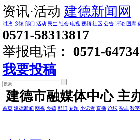
资讯·活动
建德新闻网
时政
乡镇
部门
活动
民生
社会
电视
视频
社区
公告
评论
图库
0571-58313817
举报电话：
0571-64734
我要投稿
建德市融媒体中心 主
首页
建德新闻
网视
乡镇
部门
专题
小记者
直播
论坛
杂志
数字