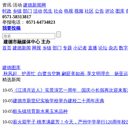
资讯·活动
建德新闻网
时政
乡镇
部门
活动
民生
社会
电视
视频
社区
公告
评论
图库
0571-58313817
举报电话：
0571-64734823
我要投稿
建德市融媒体中心 主办
首页
建德新闻
网视
乡镇
部门
专题
小记者
直播
论坛
杂志
数字
建德图库
秋风起 护蔗忙
白鹭当空舞 翩跹美如画
享文明理念 扬亚运
精选新闻
10-05
《江清月近人》实景演艺一周年 国庆小长假再次迎来客
10-05
建德市新世纪实验学校举办建校二十周年庆典
10-05
航头镇培育新水果玉米品种
10-02
薪火双甲子 桃李满庭芳！今天，严州中学举行120周年校