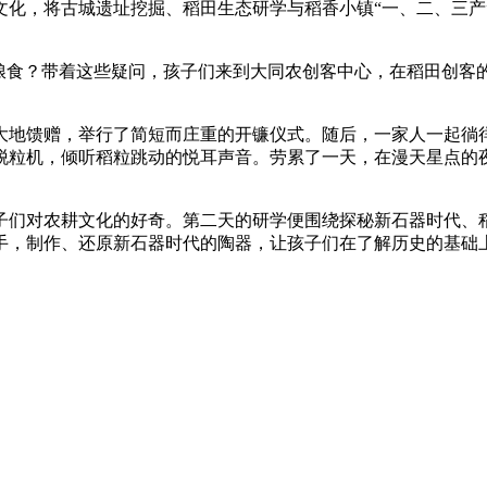
化，将古城遗址挖掘、稻田生态研学与稻香小镇“一、二、三产”
存粮食？带着这些疑问，孩子们来到大同农创客中心，在稻田创客
大地馈赠，举行了简短而庄重的开镰仪式。随后，一家人一起徜
脱粒机，倾听稻粒跳动的悦耳声音。劳累了一天，在漫天星点的
子们对农耕文化的好奇。第二天的研学便围绕探秘新石器时代、
手，制作、还原新石器时代的陶器，让孩子们在了解历史的基础