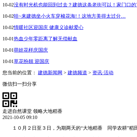
10-02
没有时光机也能回到过去？建德这条老街可以！家门口的
10-02
哇~来建德坐小火车穿梭花海!！这地方美得太过分…
10-02
情暖社区迎国庆 健康义诊献爱心
10-01
热血少年零距离了解无偿献血
10-01
萌娃花样庆国庆
10-01
草花扮靓 迎国庆
您当前的位置：
建德新闻网
>
建德频道
>
资讯·活动
微信扫一扫分享
走进自然课堂 领略大地稻香
2021-10-05 09:10
１０月２日至３日，为期两天的“大地稻香 同学农耕”