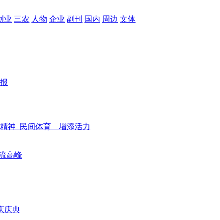
创业
三农
人物
企业
副刊
国内
周边
文体
报
精神
民间体育 增添活力
流高峰
庆庆典