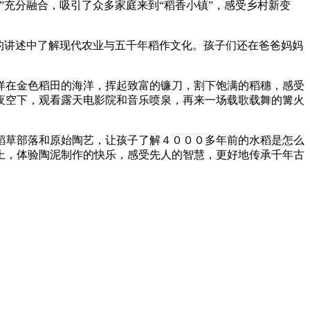
充分融合，吸引了众多家庭来到“稻香小镇”，感受乡村新变
的讲述中了解现代农业与五千年稻作文化。孩子们还在爸爸妈妈
徉在金色稻田的海洋，挥起致富的镰刀，割下饱满的稻穗，感受
夜空下，观看露天电影院和音乐喷泉，再来一场载歌载舞的篝火
稻草部落和原始陶艺，让孩子了解４０００多年前的水稻是怎么
上，体验陶泥制作的快乐，感受先人的智慧，更好地传承千年古