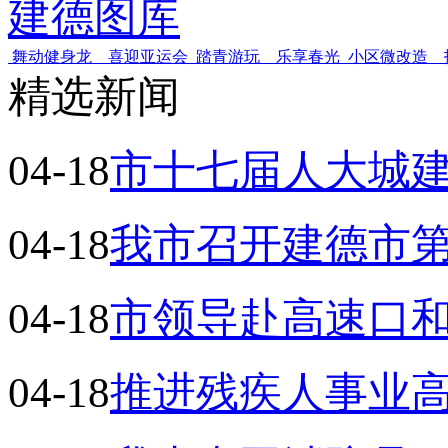
建德图库
舞动健身龙 喜迎亚运会
踏青游玩 乐享春光
小区微改造 
精选新闻
04-18
市十七届人大城
04-18
我市召开建德市
04-18
市领导赴高速口
04-18
推进残疾人事业