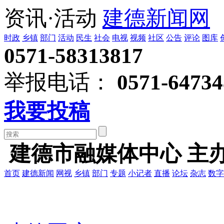
资讯·活动
建德新闻网
时政
乡镇
部门
活动
民生
社会
电视
视频
社区
公告
评论
图库
0571-58313817
举报电话：
0571-64734
我要投稿
建德市融媒体中心 主
首页
建德新闻
网视
乡镇
部门
专题
小记者
直播
论坛
杂志
数字