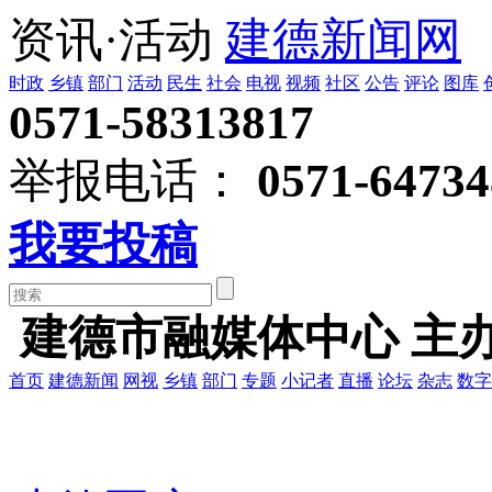
资讯·活动
建德新闻网
时政
乡镇
部门
活动
民生
社会
电视
视频
社区
公告
评论
图库
0571-58313817
举报电话：
0571-64734
我要投稿
建德市融媒体中心 主
首页
建德新闻
网视
乡镇
部门
专题
小记者
直播
论坛
杂志
数字