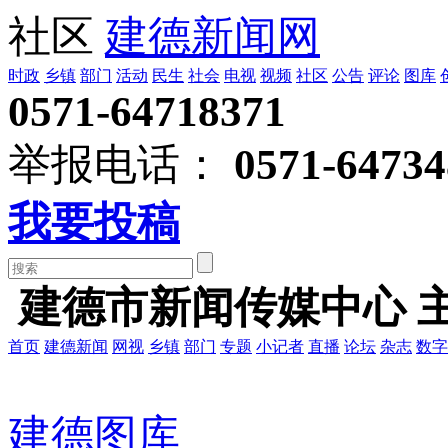
社区
建德新闻网
时政
乡镇
部门
活动
民生
社会
电视
视频
社区
公告
评论
图库
0571-64718371
举报电话：
0571-64734
我要投稿
建德市新闻传媒中心 
首页
建德新闻
网视
乡镇
部门
专题
小记者
直播
论坛
杂志
数字
建德图库