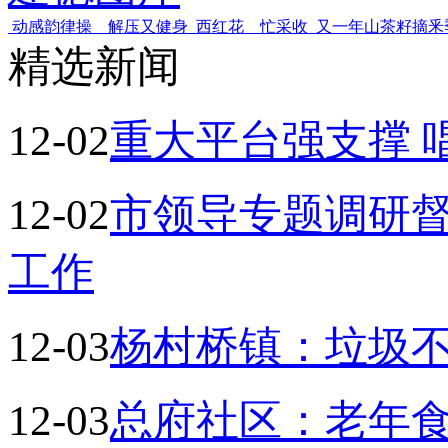
动感韵律操 解压又健身
西红花 忙采收
又一年山茶籽摘釆
精选新闻
12-02
重大平台强支撑 
12-02
市领导专题调研
工作
12-03
杨村桥镇：垃圾不
12-03
总府社区：老年