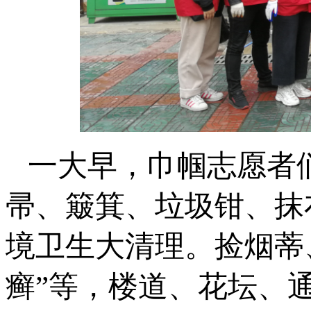
一大早，巾帼志愿者
帚、簸箕、垃圾钳、抹
境卫生大清理。捡烟蒂
癣”等，楼道、花坛、