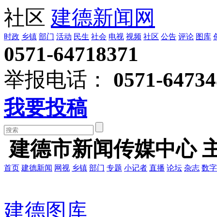
社区
建德新闻网
时政
乡镇
部门
活动
民生
社会
电视
视频
社区
公告
评论
图库
0571-64718371
举报电话：
0571-64734
我要投稿
建德市新闻传媒中心 
首页
建德新闻
网视
乡镇
部门
专题
小记者
直播
论坛
杂志
数字
建德图库