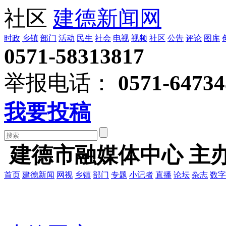
社区
建德新闻网
时政
乡镇
部门
活动
民生
社会
电视
视频
社区
公告
评论
图库
0571-58313817
举报电话：
0571-64734
我要投稿
建德市融媒体中心 主
首页
建德新闻
网视
乡镇
部门
专题
小记者
直播
论坛
杂志
数字