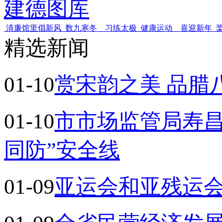
建德图库
清廉馆里倡新风
数九寒冬 习练太极
健康运动 喜迎新年
精选新闻
01-10
赏宋韵之美 品腊
01-10
市市场监管局寿昌
同防”安全线
01-09
亚运会和亚残运