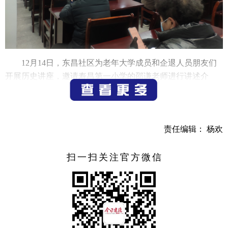
12月14日，东昌社区为老年大学成员和企退人员朋友们
开展历史讲座，邀请寿昌第一小学的邵谦老师进行讲述介
绍。
邵老师以简洁明了的动画图片、丰富多彩的人物故事将
大家带入其中，从四大古国讲到三大上古神话，再介绍到中
责任编辑： 杨欢
国古代神话，从中穿插着共工怒触不周山、女娲补天、夸父
逐日等大家喜闻乐道的经典神话故事，在分享神话故事内容
扫一扫关注官方微信
的同时，传扬中华文化，增强大家的文化自信。
（通讯员
傅昕怡
）