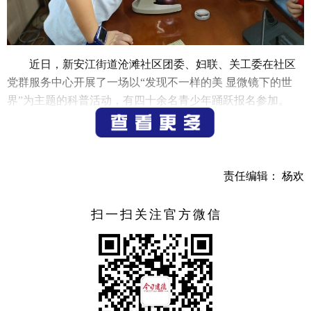
近日，新安江街道沧滩社区团委、妇联、关工委在社区
党群服务中心开展了一场以“发现不一样的美 显微镜下的世
界”为主题的科普活动，有四十余名青少年踊跃报名参加。
显微镜下的“微观之旅”要从沧滩社区社工的精彩讲解开
始，从辽阔宇宙到我们的日常生活，逐渐切入主题；提出最
小的物体这个问题，孩子们纷纷举手发言，说出自己所知道
责任编辑： 杨欢
的最小的物体；从看得见的物体（如水杯），再到肉眼看不
见的细菌；从显微镜的结构的详细讲解，到显微镜下的世
扫一扫关注官方微信
界。由浅入深，
吸引
孩子们的注意力——“发现不一样的美 显
微镜下的世界”。
孩子们对显微镜充满了好奇，迫不及待地想要尝试，在
社工老师的指导下，孩子们有序地使用显微镜进行观察，通
过显微镜观察了各种类型的切片，如脊髓切片、洋葱表皮切